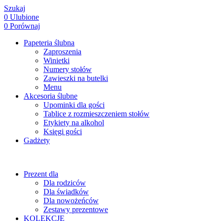
Szukaj
0
Ulubione
0
Porównaj
Papeteria ślubna
Zaproszenia
Winietki
Numery stołów
Zawieszki na butelki
Menu
Akcesoria ślubne
Upominki dla gości
Tablice z rozmieszczeniem stołów
Etykiety na alkohol
Księgi gości
Gadżety
Prezent dla
Dla rodziców
Dla świadków
Dla nowożeńców
Zestawy prezentowe
KOLEKCJE