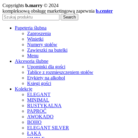
Copyrights
b.marry
© 2024
kompleksową obsługę marketingową zapewnia
b.center
Search
Papeteria ślubna
Zaproszenia
Winietki
Numery stołów
Zawieszki na butelki
Menu
Akcesoria ślubne
Upominki dla gości
Tablice z rozmieszczeniem stołów
Etykiety na alkohol
Księgi gości
Kolekcje
ELEGANT
MINIMAL
RUSTYKALNA
PAPROĆ
AWOKADO
BOHO
ELEGANT SILVER
ŁĄKA