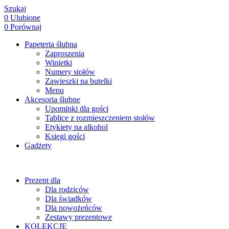
Szukaj
0
Ulubione
0
Porównaj
Papeteria ślubna
Zaproszenia
Winietki
Numery stołów
Zawieszki na butelki
Menu
Akcesoria ślubne
Upominki dla gości
Tablice z rozmieszczeniem stołów
Etykiety na alkohol
Księgi gości
Gadżety
Prezent dla
Dla rodziców
Dla świadków
Dla nowożeńców
Zestawy prezentowe
KOLEKCJE