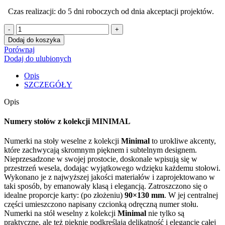
Czas realizacji: do 5 dni roboczych od dnia akceptacji projektów.
ilość
Numery
Dodaj do koszyka
stołów
Porównaj
MINIMAL
Dodaj do ulubionych
Opis
SZCZEGÓŁY
Opis
Numery stołów z kolekcji MINIMAL
Numerki na stoły weselne z kolekcji
Minimal
to urokliwe akcenty,
które zachwycają skromnym pięknem i subtelnym designem.
Nieprzesadzone w swojej prostocie, doskonale wpisują się w
przestrzeń wesela, dodając wyjątkowego wdzięku każdemu stołowi.
Wykonano je z najwyższej jakości materiałów i zaprojektowano w
taki sposób, by emanowały klasą i elegancją. Zatroszczono się o
idealne proporcje karty: (po złożeniu)
90×130 mm
. W jej centralnej
części umieszczono napisany czcionką odręczną numer stołu.
Numerki na stół weselny z kolekcji
Minimal
nie tylko są
praktyczne, ale też pięknie podkreślają delikatność i elegancję całej