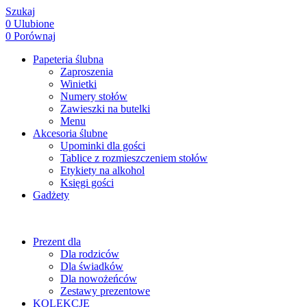
Szukaj
0
Ulubione
0
Porównaj
Papeteria ślubna
Zaproszenia
Winietki
Numery stołów
Zawieszki na butelki
Menu
Akcesoria ślubne
Upominki dla gości
Tablice z rozmieszczeniem stołów
Etykiety na alkohol
Księgi gości
Gadżety
Prezent dla
Dla rodziców
Dla świadków
Dla nowożeńców
Zestawy prezentowe
KOLEKCJE