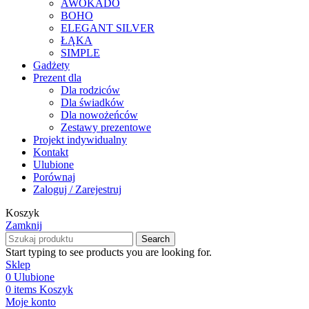
AWOKADO
BOHO
ELEGANT SILVER
ŁĄKA
SIMPLE
Gadżety
Prezent dla
Dla rodziców
Dla świadków
Dla nowożeńców
Zestawy prezentowe
Projekt indywidualny
Kontakt
Ulubione
Porównaj
Zaloguj / Zarejestruj
Koszyk
Zamknij
Search
Start typing to see products you are looking for.
Sklep
0
Ulubione
0
items
Koszyk
Moje konto