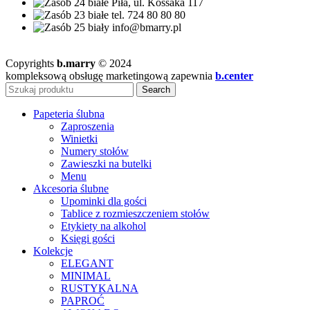
Piła, ul. Kossaka 117
tel. 724 80 80 80
info@bmarry.pl
Copyrights
b.marry
© 2024
kompleksową obsługę marketingową zapewnia
b.center
Search
Papeteria ślubna
Zaproszenia
Winietki
Numery stołów
Zawieszki na butelki
Menu
Akcesoria ślubne
Upominki dla gości
Tablice z rozmieszczeniem stołów
Etykiety na alkohol
Księgi gości
Kolekcje
ELEGANT
MINIMAL
RUSTYKALNA
PAPROĆ