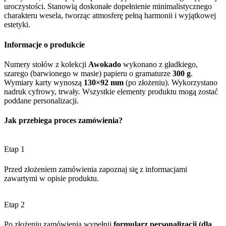
uroczystości. Stanowią doskonałe dopełnienie minimalistycznego
charakteru wesela, tworząc atmosferę pełną harmonii i wyjątkowej
estetyki.
Informacje o produkcie
Numery stołów z kolekcji
Awokado
wykonano z gładkiego,
szarego (barwionego w masie) papieru o gramaturze
300 g
.
Wymiary karty wynoszą
130×92 mm
(po złożeniu). Wykorzystano
nadruk cyfrowy, trwały. Wszystkie elementy produktu mogą zostać
poddane personalizacji.
Jak przebiega proces zamówienia?
Etap 1
Przed złożeniem zamówienia zapoznaj się̨ z informacjami
zawartymi w opisie produktu.
Etap 2
Po złożeniu zamówienia wypełnij
formularz personalizacji (dla