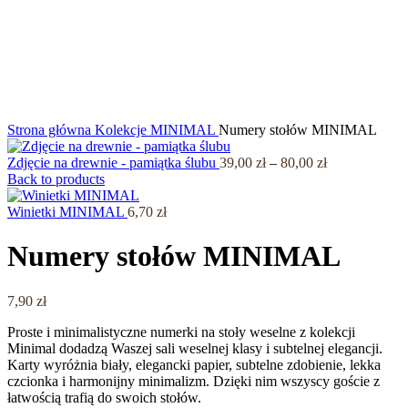
Click to enlarge
Strona główna
Kolekcje
MINIMAL
Numery stołów MINIMAL
Zdjęcie na drewnie - pamiątka ślubu
39,00
zł
–
80,00
zł
Back to products
Winietki MINIMAL
6,70
zł
Numery stołów MINIMAL
7,90
zł
Proste i minimalistyczne numerki na stoły weselne z kolekcji
Minimal dodadzą Waszej sali weselnej klasy i subtelnej elegancji.
Karty wyróżnia biały, elegancki papier, subtelne zdobienie, lekka
czcionka i harmonijny minimalizm. Dzięki nim wszyscy goście z
łatwością trafią do swoich stołów.