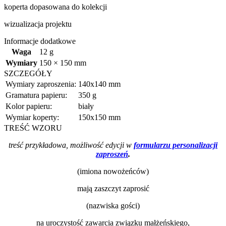
koperta dopasowana do kolekcji
wizualizacja projektu
Informacje dodatkowe
Waga
12 g
Wymiary
150 × 150 mm
SZCZEGÓŁY
Wymiary zaproszenia:
140x140 mm
Gramatura papieru:
350 g
Kolor papieru:
biały
Wymiar koperty:
150x150 mm
TREŚĆ WZORU
treść przykładowa, możliwość edycji w
formularzu personalizacji
zaproszeń
.
(imiona nowożeńców)
mają zaszczyt zaprosić
(nazwiska gości)
na uroczystość zawarcia związku małżeńskiego,