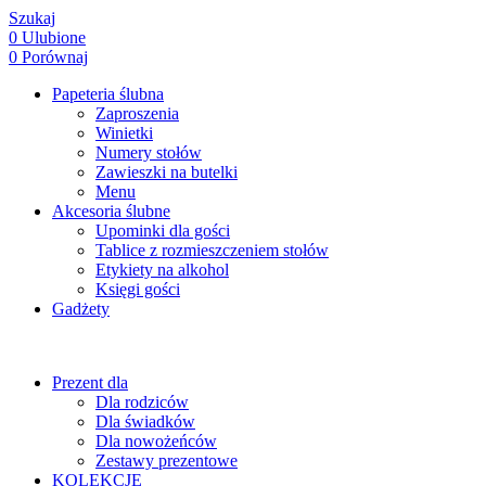
Szukaj
0
Ulubione
0
Porównaj
Papeteria ślubna
Zaproszenia
Winietki
Numery stołów
Zawieszki na butelki
Menu
Akcesoria ślubne
Upominki dla gości
Tablice z rozmieszczeniem stołów
Etykiety na alkohol
Księgi gości
Gadżety
Prezent dla
Dla rodziców
Dla świadków
Dla nowożeńców
Zestawy prezentowe
KOLEKCJE