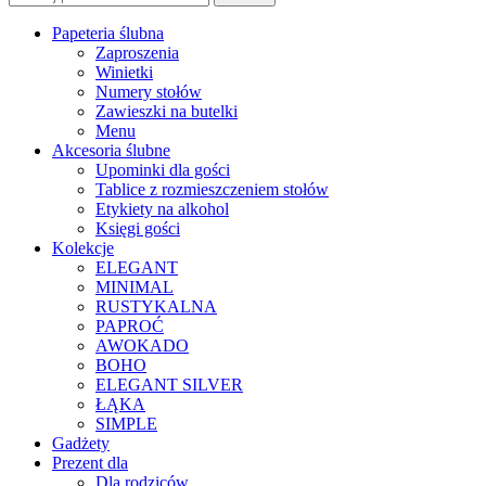
Papeteria ślubna
Zaproszenia
Winietki
Numery stołów
Zawieszki na butelki
Menu
Akcesoria ślubne
Upominki dla gości
Tablice z rozmieszczeniem stołów
Etykiety na alkohol
Księgi gości
Kolekcje
ELEGANT
MINIMAL
RUSTYKALNA
PAPROĆ
AWOKADO
BOHO
ELEGANT SILVER
ŁĄKA
SIMPLE
Gadżety
Prezent dla
Dla rodziców