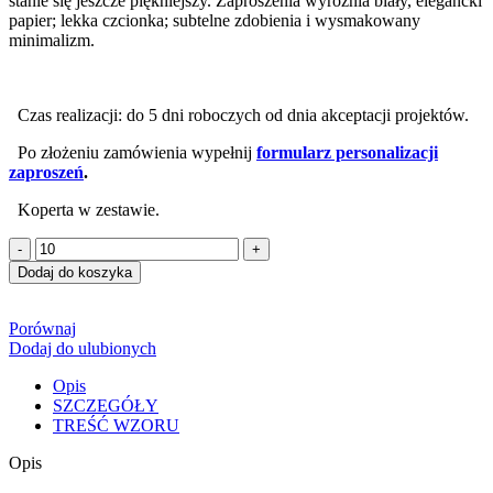
stanie się jeszcze piękniejszy. Zaproszenia wyróżnia biały, elegancki
papier; lekka czcionka; subtelne zdobienia i wysmakowany
minimalizm.
Czas realizacji: do 5 dni roboczych od dnia akceptacji projektów.
Po złożeniu zamówienia wypełnij
formularz personalizacji
zaproszeń
.
Koperta w zestawie.
ilość
Zaproszenia
Dodaj do koszyka
MINIMAL
Porównaj
Dodaj do ulubionych
Opis
SZCZEGÓŁY
TREŚĆ WZORU
Opis