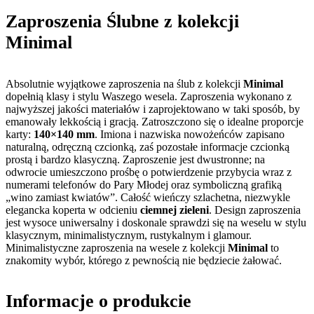
Zaproszenia Ślubne z kolekcji
Minimal
Absolutnie wyjątkowe
zaproszenia na ślub
z kolekcji
Minimal
dopełnią klasy i stylu Waszego wesela. Zaproszenia wykonano z
najwyższej jakości materiałów i zaprojektowano w taki sposób, by
emanowały lekkością i gracją. Zatroszczono się o idealne proporcje
karty:
140×140 mm
. Imiona i nazwiska nowożeńców zapisano
naturalną, odręczną czcionką, zaś pozostałe informacje czcionką
prostą i bardzo klasyczną. Zaproszenie jest dwustronne; na
odwrocie umieszczono prośbę o potwierdzenie przybycia wraz z
numerami telefonów do Pary Młodej oraz symboliczną grafiką
„wino zamiast kwiatów”. Całość wieńczy szlachetna, niezwykle
elegancka koperta w odcieniu
ciemnej zieleni
. Design zaproszenia
jest wysoce uniwersalny i doskonale sprawdzi się na weselu w stylu
klasycznym, minimalistycznym, rustykalnym i glamour.
Minimalistyczne
zaproszenia na wesele
z kolekcji
Minimal
to
znakomity wybór, którego z pewnością nie będziecie żałować.
Informacje o produkcie