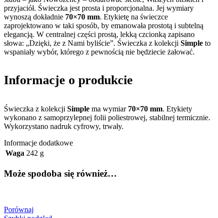
przyjaciół. Świeczka jest prosta i proporcjonalna. Jej wymiary
wynoszą dokładnie
70×70 mm
. Etykietę na świeczce
zaprojektowano w taki sposób, by emanowała prostotą i subtelną
elegancją. W centralnej części prostą, lekką czcionką zapisano
słowa: „Dzięki, że z Nami byliście”. Świeczka z kolekcji
Simple
to
wspaniały wybór, którego z pewnością nie będziecie żałować.
Informacje o produkcie
Świeczka z kolekcji
Simple
ma wymiar
70×70 mm
. Etykiety
wykonano z samoprzylepnej folii poliestrowej, stabilnej termicznie.
Wykorzystano nadruk cyfrowy, trwały.
Informacje dodatkowe
Waga
242 g
Może spodoba się również…
Porównaj