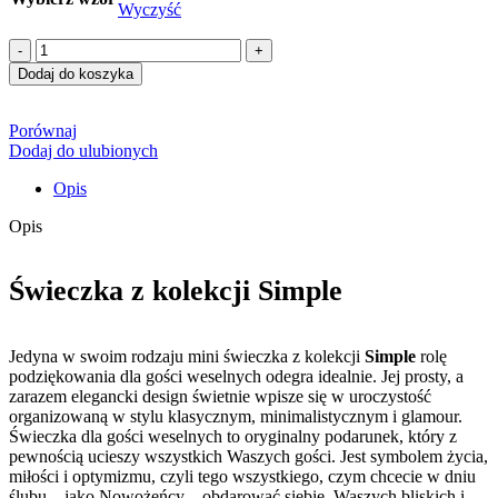
Wyczyść
ilość
Świeczka
Dodaj do koszyka
SIMPLE
Porównaj
Dodaj do ulubionych
Opis
Opis
Świeczka z kolekcji Simple
Jedyna w swoim rodzaju mini świeczka z kolekcji
Simple
rolę
podziękowania dla gości weselnych odegra idealnie. Jej prosty, a
zarazem elegancki design świetnie wpisze się w uroczystość
organizowaną w stylu klasycznym, minimalistycznym i glamour.
Świeczka dla gości weselnych to oryginalny podarunek, który z
pewnością ucieszy wszystkich Waszych gości. Jest symbolem życia,
miłości i optymizmu, czyli tego wszystkiego, czym chcecie w dniu
ślubu – jako Nowożeńcy – obdarować siebie, Waszych bliskich i