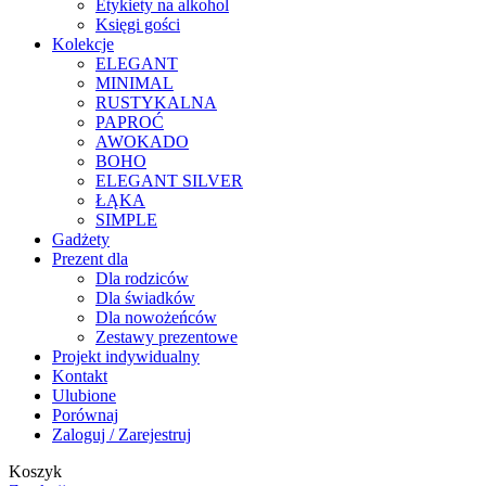
Etykiety na alkohol
Księgi gości
Kolekcje
ELEGANT
MINIMAL
RUSTYKALNA
PAPROĆ
AWOKADO
BOHO
ELEGANT SILVER
ŁĄKA
SIMPLE
Gadżety
Prezent dla
Dla rodziców
Dla świadków
Dla nowożeńców
Zestawy prezentowe
Projekt indywidualny
Kontakt
Ulubione
Porównaj
Zaloguj / Zarejestruj
Koszyk