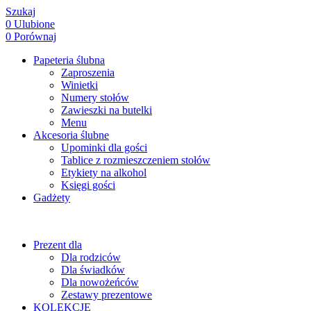
Szukaj
0
Ulubione
0
Porównaj
Papeteria ślubna
Zaproszenia
Winietki
Numery stołów
Zawieszki na butelki
Menu
Akcesoria ślubne
Upominki dla gości
Tablice z rozmieszczeniem stołów
Etykiety na alkohol
Księgi gości
Gadżety
Prezent dla
Dla rodziców
Dla świadków
Dla nowożeńców
Zestawy prezentowe
KOLEKCJE