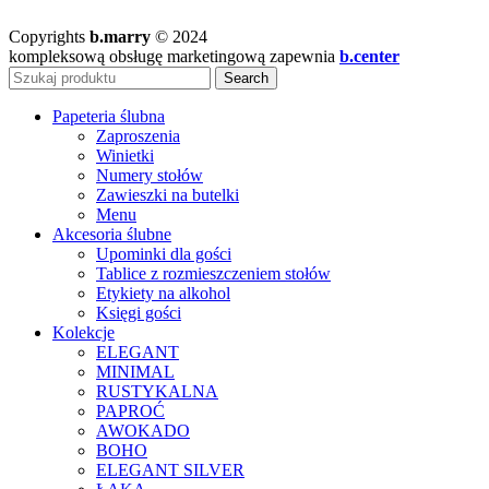
Copyrights
b.marry
© 2024
kompleksową obsługę marketingową zapewnia
b.center
Search
Papeteria ślubna
Zaproszenia
Winietki
Numery stołów
Zawieszki na butelki
Menu
Akcesoria ślubne
Upominki dla gości
Tablice z rozmieszczeniem stołów
Etykiety na alkohol
Księgi gości
Kolekcje
ELEGANT
MINIMAL
RUSTYKALNA
PAPROĆ
AWOKADO
BOHO
ELEGANT SILVER