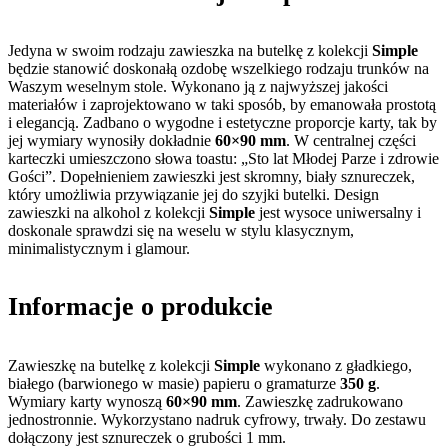
Jedyna w swoim rodzaju zawieszka na butelkę z kolekcji
Simple
będzie stanowić doskonałą ozdobę wszelkiego rodzaju trunków na
Waszym weselnym stole. Wykonano ją z najwyższej jakości
materiałów i zaprojektowano w taki sposób, by emanowała prostotą
i elegancją. Zadbano o wygodne i estetyczne proporcje karty, tak by
jej wymiary wynosiły dokładnie
60×90 mm
. W centralnej części
karteczki umieszczono słowa toastu: „Sto lat Młodej Parze i zdrowie
Gości”. Dopełnieniem zawieszki jest skromny, biały sznureczek,
który umożliwia przywiązanie jej do szyjki butelki. Design
zawieszki na alkohol z kolekcji
Simple
jest wysoce uniwersalny i
doskonale sprawdzi się na weselu w stylu klasycznym,
minimalistycznym i glamour.
Informacje o produkcie
Zawieszkę na butelkę z kolekcji
Simple
wykonano z gładkiego,
białego (barwionego w masie) papieru o gramaturze
350 g
.
Wymiary karty wynoszą
60×90 mm
. Zawieszkę zadrukowano
jednostronnie. Wykorzystano nadruk cyfrowy, trwały. Do zestawu
dołączony jest sznureczek o grubości 1 mm.