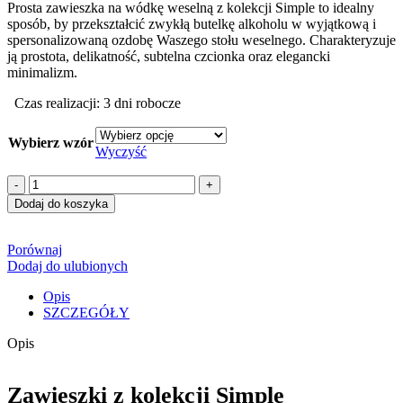
Prosta zawieszka na wódkę weselną z kolekcji Simple to idealny
sposób, by przekształcić zwykłą butelkę alkoholu w wyjątkową i
spersonalizowaną ozdobę Waszego stołu weselnego. Charakteryzuje
ją prostota, delikatność, subtelna czcionka oraz elegancki
minimalizm.
Czas realizacji: 3 dni robocze
Wybierz wzór
Wyczyść
ilość
Zawieszki
Dodaj do koszyka
na
butelki
SIMPLE
Porównaj
Dodaj do ulubionych
Opis
SZCZEGÓŁY
Opis
Zawieszki z kolekcji Simple