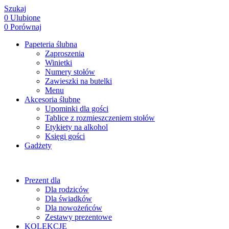
Szukaj
0
Ulubione
0
Porównaj
Papeteria ślubna
Zaproszenia
Winietki
Numery stołów
Zawieszki na butelki
Menu
Akcesoria ślubne
Upominki dla gości
Tablice z rozmieszczeniem stołów
Etykiety na alkohol
Księgi gości
Gadżety
Prezent dla
Dla rodziców
Dla świadków
Dla nowożeńców
Zestawy prezentowe
KOLEKCJE